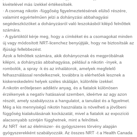
kivételével más ízekkel értékesítsék.
· A csomag nikotin -függőség figyelmeztetésének elülső részére,
valamint egyértelműen jelzi a dohányzási abbahagyási
segédeszközöket a dohányzásról való leszokásból kilépő felnőttek
számára.
· A gyártóktól kérje meg, hogy a címkéket és a csomagokat minden
új vagy módosított NRT-licenchez benyújtják, hogy ne biztosítsák az
ifjúsági fellebbezést.
Azok a felnőttek számára, akik dohányoznak és megpróbálnak
kilépni, a dohányzás abbahagyása, például a nikotin -ínyek, a
rombolók, a spray -k és az inhalátorok, amelyek megfelelő
felhasználással rendelkeznek, továbbra is elérhetőek lesznek a
kiskereskedelmi helyek széles skáláján, különféle ízekkel.
A nikotin erőteljesen addiktív anyag, és a fiatalok különösen
érzékenyek a negatív hatásaival szemben, ideértve az agy azon
részét, amely szabályozza a hangulatot, a tanulást és a figyelmet.
Még a kis mennyiségű nikotin használata is növelheti a jövőbeni
függőség kialakulásának kockázatát, mivel a fiatalok az expozíció
alacsonyabb szintjén függhetnek, mint a felnőttek.
Az NRT -ket az élelmiszer- és gyógyszeres törvény alapján
gyógyszerekként szabályozzák. Az összes NRT -t a Health Canada