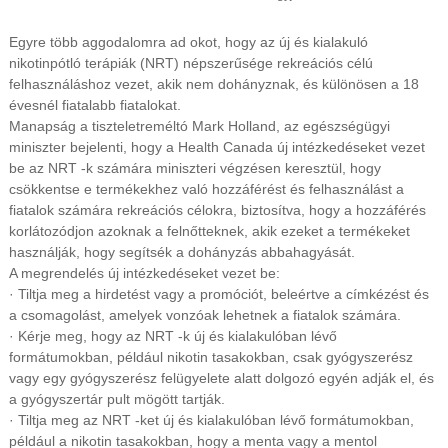
Egyre több aggodalomra ad okot, hogy az új és kialakuló
nikotinpótló terápiák (NRT) népszerűsége rekreációs célú
felhasználáshoz vezet, akik nem dohányznak, és különösen a 18
évesnél fiatalabb fiatalokat.
Manapság a tiszteletreméltó Mark Holland, az egészségügyi
miniszter bejelenti, hogy a Health Canada új intézkedéseket vezet
be az NRT -k számára miniszteri végzésen keresztül, hogy
csökkentse e termékekhez való hozzáférést és felhasználást a
fiatalok számára rekreációs célokra, biztosítva, hogy a hozzáférés
korlátozódjon azoknak a felnőtteknek, akik ezeket a termékeket
használják, hogy segítsék a dohányzás abbahagyását.
A megrendelés új intézkedéseket vezet be:
· Tiltja meg a hirdetést vagy a promóciót, beleértve a címkézést és
a csomagolást, amelyek vonzóak lehetnek a fiatalok számára.
· Kérje meg, hogy az NRT -k új és kialakulóban lévő
formátumokban, például nikotin tasakokban, csak gyógyszerész
vagy egy gyógyszerész felügyelete alatt dolgozó egyén adják el, és
a gyógyszertár pult mögött tartják.
· Tiltja meg az NRT -ket új és kialakulóban lévő formátumokban,
például a nikotin tasakokban, hogy a menta vagy a mentol