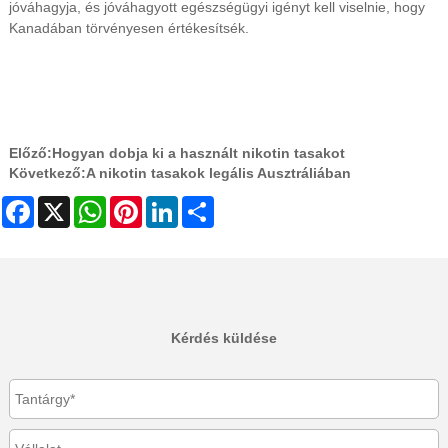
jóváhagyja, és jóváhagyott egészségügyi igényt kell viselnie, hogy
Kanadában törvényesen értékesítsék.
Előző:
Hogyan dobja ki a használt nikotin tasakot
Következő:
A nikotin tasakok legális Ausztráliában
Facebook
X
WhatsApp
Pinterest
LinkedIn
Share
Kérdés küldése