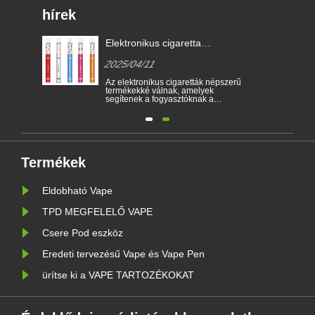
hírek
má
Elektronikus cigaretta
ták
törvények különböző
2025/04/11
országokban
lt,
Az elektronikus cigaretták népszerű
pák
termékekké válnak, amelyek
y
segítenek a fogyasztóknak a
dohányzás csökkentésében vagy a
dohányzás feladásában. Ez a cikk a
tó
különböző országok szerint
szemlélteti az elektronikus cigaretta
és
törvényeit és előírásait. Ezenkívül
vannak olyan országok és területek,
amely......
Termékek
Eldobható Vape
TPD MEGFELELŐ VAPE
Csere Pod eszköz
Eredeti tervezésű Vape és Vape Pen
ürítse ki a VAPE TARTOZÉKOKAT