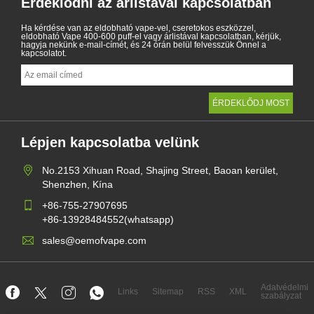
Érdeklődni az árlistával kapcsolatban
Ha kérdése van az eldobható vape-vel, cseretokos eszközzel,
eldobható Vape 400-600 puff-el vagy árlistával kapcsolatban, kérjük,
hagyja nekünk e-mail-címét, és 24 órán belül felvesszük Önnel a
kapcsolatot.
Lépjen kapcsolatba velünk
No.2153 Xihuan Road, Shajing Street, Baoan kerület,
Shenzhen, Kína
+86-755-27907695
+86-13928484552(whatsapp)
sales@oemofvape.com
Adatvédelmi
Links
Sitemap
RSS
XML
szabályzat