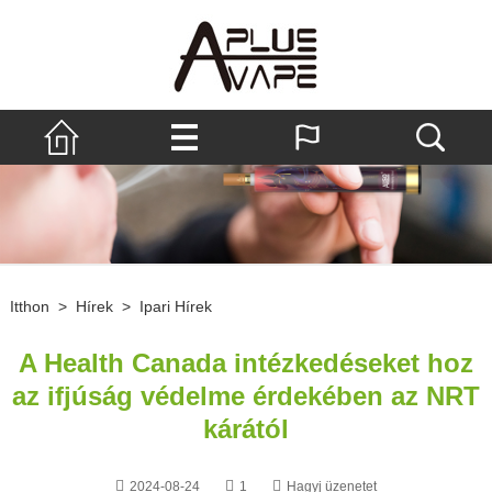
Itthon
>
Hírek
>
Ipari Hírek
A Health Canada intézkedéseket hoz
az ifjúság védelme érdekében az NRT
kárától
2024-08-24
1
Hagyj üzenetet