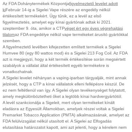
Az FDA Dohánytermékek Központja
figyelmeztető levelet adott
ki
Február 14-ig a Sigelei Vape részére az engedély nélkül
értékesített termékekért. Úgy tűnik, ez a levél az első
figyelmeztetés, amelyet egy kínai gyártónak adtak ki 2021.
szeptember 9. óta, amikor a CTP
véget ért egy éves végrehajtási
tilalom
az FDA engedélye nélkül vape termékeket árusító gyártókkal
szemben.
A figyelmeztető levélben kifejezetten említett termékek a Sigelei
Humvee 80 (egy 80 wattos mod) és a Sigelei 213 Fog Coil. Az FDA
azt is megjegyzi, hogy a két termék értékesítése során megsértett
szabályok a vállalat által értékesített egyéb termékekre is
vonatkozhatnak.
A Sigelei levelet néhányan a vaping-iparban tárgyalják, mint annak
jelzését, hogy a CTP a kínai vállalatok elleni fellépésre készül. De
ez nem feltétlenül van így. A Sigelei olyan tevékenységet folytatott,
amely megkülönböztetheti őket a legtöbb kínai hardvergyártótól.
A levél szankcionálja a Sigeleit, mert olyan termékeket kínált
eladásra az Egyesült Államokban, amelyek részei voltak a Sigelei
Premarket Tobacco Application (PMTA) alkalmazásának, amelyet az
FDA felülvizsgálat nélkül utasított el. A Sigelei az Elfogadás
elutasítása határozatot kapott, ami azt jelenti, hogy a kérelem nem