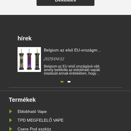
hírek
Belgium az első EU-országmá
válik az eldobható e-cigaretták
2025/04/11
betiltása érdekében
Belgium az EU első országává vált,
amely betiltotta az eldobható vapák
eladását annak érdekében, hogy
megakadályozzák a fiatalokat a
nikotinfüggővé és a környezet
védelme érdekében. Az eldobható
elektronikus cigaretta eladása
Január 1 -jétől az egészségügyi és
környezetvédelmi területeken
betiltott......
Termékek
Eldobható Vape
TPD MEGFELELŐ VAPE
Csere Pod eszköz