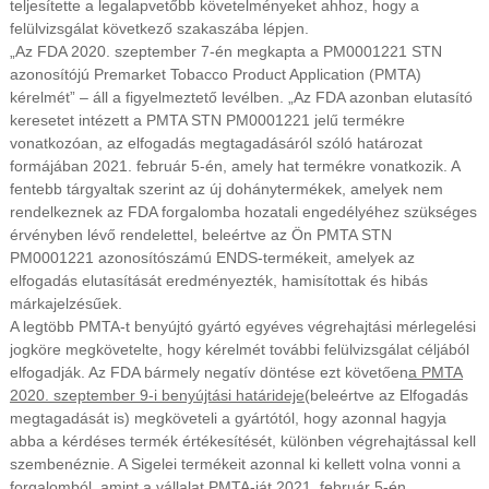
teljesítette a legalapvetőbb követelményeket ahhoz, hogy a
felülvizsgálat következő szakaszába lépjen.
„Az FDA 2020. szeptember 7-én megkapta a PM0001221 STN
azonosítójú Premarket Tobacco Product Application (PMTA)
kérelmét” – áll a figyelmeztető levélben. „Az FDA azonban elutasító
keresetet intézett a PMTA STN PM0001221 jelű termékre
vonatkozóan, az elfogadás megtagadásáról szóló határozat
formájában 2021. február 5-én, amely hat termékre vonatkozik. A
fentebb tárgyaltak szerint az új dohánytermékek, amelyek nem
rendelkeznek az FDA forgalomba hozatali engedélyéhez szükséges
érvényben lévő rendelettel, beleértve az Ön PMTA STN
PM0001221 azonosítószámú ENDS-termékeit, amelyek az
elfogadás elutasítását eredményezték, hamisítottak és hibás
márkajelzésűek.
A legtöbb PMTA-t benyújtó gyártó egyéves végrehajtási mérlegelési
jogköre megkövetelte, hogy kérelmét további felülvizsgálat céljából
elfogadják. Az FDA bármely negatív döntése ezt követően
a PMTA
2020. szeptember 9-i benyújtási határideje
(beleértve az Elfogadás
megtagadását is) megköveteli a gyártótól, hogy azonnal hagyja
abba a kérdéses termék értékesítését, különben végrehajtással kell
szembenéznie. A Sigelei termékeit azonnal ki kellett volna vonni a
forgalomból, amint a vállalat PMTA-ját 2021. február 5-én