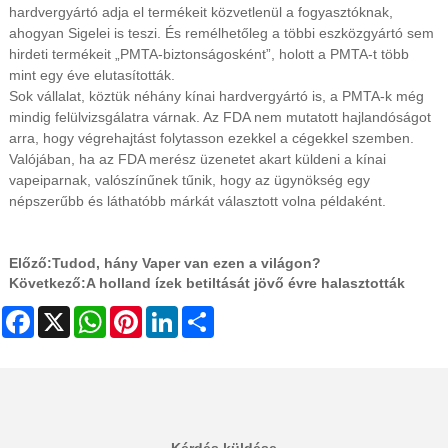
hardvergyártó adja el termékeit közvetlenül a fogyasztóknak,
ahogyan Sigelei is teszi. És remélhetőleg a többi eszközgyártó sem
hirdeti termékeit „PMTA-biztonságosként”, holott a PMTA-t több
mint egy éve elutasították.
Sok vállalat, köztük néhány kínai hardvergyártó is, a PMTA-k még
mindig felülvizsgálatra várnak. Az FDA nem mutatott hajlandóságot
arra, hogy végrehajtást folytasson ezekkel a cégekkel szemben.
Valójában, ha az FDA merész üzenetet akart küldeni a kínai
vapeiparnak, valószínűnek tűnik, hogy az ügynökség egy
népszerűbb és láthatóbb márkát választott volna példaként.
Előző:
Tudod, hány Vaper van ezen a világon?
Következő:
A holland ízek betiltását jövő évre halasztották
Facebook
X
WhatsApp
Pinterest
LinkedIn
Share