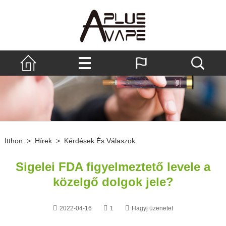
Itthon
>
Hírek
>
Kérdések És Válaszok
Sigelei FDA figyelmeztető levele a
közelgő dolgok jele?
2022-04-16
1
Hagyj üzenetet