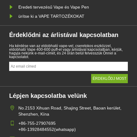
Eredeti tervezésű Vape és Vape Pen
ürítse ki a VAPE TARTOZÉKOKAT
Érdeklődni az árlistával kapcsolatban
Ha kérdése van az eldobható vape-vel, cseretokos eszközzel,
eldobható Vape 400-600 puff-el vagy árlistával kapcsolatban, kérjük,
hagyja nekünk e-mail-címét, és 24 órán belül felvesszük Önnel a
kapcsolatot.
Lépjen kapcsolatba velünk
No.2153 Xihuan Road, Shajing Street, Baoan kerület,
Shenzhen, Kína
+86-755-27907695
+86-13928484552(whatsapp)