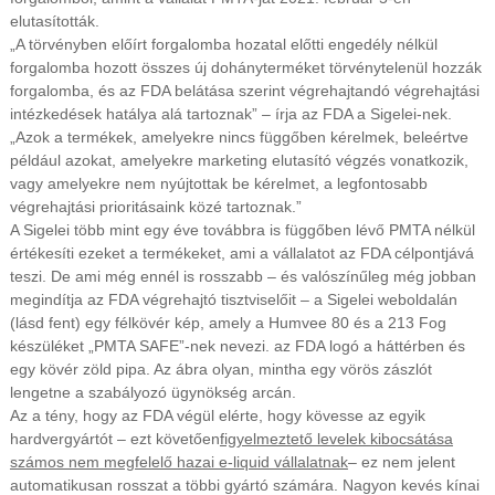
elutasították.
„A törvényben előírt forgalomba hozatal előtti engedély nélkül
forgalomba hozott összes új dohányterméket törvénytelenül hozzák
forgalomba, és az FDA belátása szerint végrehajtandó végrehajtási
intézkedések hatálya alá tartoznak” – írja az FDA a Sigelei-nek.
„Azok a termékek, amelyekre nincs függőben kérelmek, beleértve
például azokat, amelyekre marketing elutasító végzés vonatkozik,
vagy amelyekre nem nyújtottak be kérelmet, a legfontosabb
végrehajtási prioritásaink közé tartoznak.”
A Sigelei több mint egy éve továbbra is függőben lévő PMTA nélkül
értékesíti ezeket a termékeket, ami a vállalatot az FDA célpontjává
teszi. De ami még ennél is rosszabb – és valószínűleg még jobban
megindítja az FDA végrehajtó tisztviselőit – a Sigelei weboldalán
(lásd fent) egy félkövér kép, amely a Humvee 80 és a 213 Fog
készüléket „PMTA SAFE”-nek nevezi. az FDA logó a háttérben és
egy kövér zöld pipa. Az ábra olyan, mintha egy vörös zászlót
lengetne a szabályozó ügynökség arcán.
Az a tény, hogy az FDA végül elérte, hogy kövesse az egyik
hardvergyártót – ezt követően
figyelmeztető levelek kibocsátása
számos nem megfelelő hazai e-liquid vállalatnak
– ez nem jelent
automatikusan rosszat a többi gyártó számára. Nagyon kevés kínai