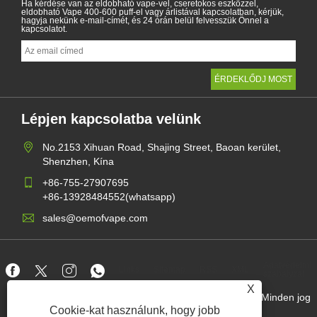
Ha kérdése van az eldobható vape-vel, cseretokos eszközzel,
eldobható Vape 400-600 puff-el vagy árlistával kapcsolatban, kérjük,
hagyja nekünk e-mail-címét, és 24 órán belül felvesszük Önnel a
kapcsolatot.
Lépjen kapcsolatba velünk
No.2153 Xihuan Road, Shajing Street, Baoan kerület,
Shenzhen, Kína
+86-755-27907695
+86-13928484552(whatsapp)
sales@oemofvape.com
Adatvédelmi
Links
Sitemap
RSS
XML
szabályzat
X
Copyright © 2022 APLUS Precision Technology Co., Ltd. Minden jog
fenntartva.
Cookie-kat használunk, hogy jobb