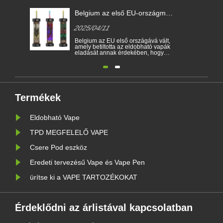
má
Elektronikus cigaretta
Belgium
ták
törvények különböző
válik az
2025/04/11
2025/0
országokban
betiltá
lt,
Az elektronikus cigaretták népszerű
Belgium 
pák
termékekké válnak, amelyek
amely bet
y
segítenek a fogyasztóknak a
eladását
dohányzás csökkentésében vagy a
megakadá
dohányzás feladásában. Ez a cikk a
nikotinf
tó
különböző országok szerint
védelme 
szemlélteti az elektronikus cigaretta
elektroni
és
törvényeit és előírásait. Ezenkívül
Január 1
vannak olyan országok és területek,
környeze
amely......
betiltott....
Termékek
Eldobható Vape
TPD MEGFELELŐ VAPE
Csere Pod eszköz
Eredeti tervezésű Vape és Vape Pen
ürítse ki a VAPE TARTOZÉKOKAT
Érdeklődni az árlistával kapcsolatban