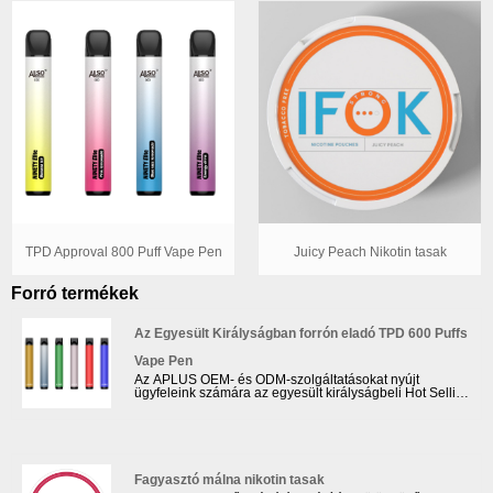
TPD Approval 800 Puff Vape Pen
Juicy Peach Nikotin tasak
Forró termékek
Az Egyesült Királyságban forrón eladó TPD 600 Puffs
Vape Pen
Az APLUS OEM- és ODM-szolgáltatásokat nyújt
ügyfeleink számára az egyesült királyságbeli Hot Selling
TPD 600 Puffs Vape Pen gyártásához, specifikációik
szerint. A TPD jóváhagyású olajtartály legfeljebb 2 ml e-
folyadékot tartalmaz; rendelkeznie kell ECID-vel, és
regisztrálnia kell az MHRA webhelyén; Figyelmeztető
címkével kell ellátni, amely szerint: Ez a termék nikotint
tartalmaz, amely erősen függőséget okoz.
Fagyasztó málna nikotin tasak